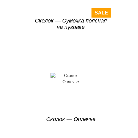
SALE
Сколок — Сумочка поясная
на пуговке
Сколок — Оплечье