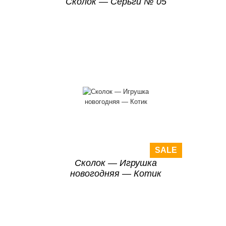
Сколок — Серьги № 05
SALE
Сколок — Игрушка
новогодняя — Котик