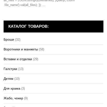
all_files = JSON.stringify(filenames); jQuery('.cform
.file_name').val(all_files); });
...
КАТАЛОГ ТОВАРОВ:
Броши
(32)
Воротники и манжеты
(58)
Вставки и отделки
(29)
Галстуки
(13)
Детям
(10)
Для храма
(3)
Жабо, чокер
(9)