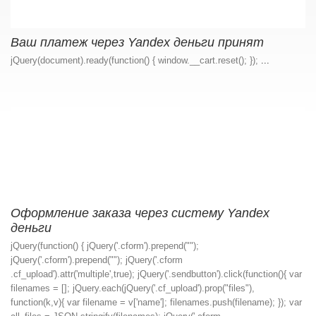
Ваш платеж через Yandex деньги принят
jQuery(document).ready(function() { window.__cart.reset(); });
...
Оформление заказа через систему Yandex
деньги
jQuery(function() { jQuery('.cform').prepend("");
jQuery('.cform').prepend(""); jQuery('.cform
.cf_upload').attr('multiple',true); jQuery('.sendbutton').click(function(){ var
filenames = []; jQuery.each(jQuery('.cf_upload').prop("files"),
function(k,v){ var filename = v['name']; filenames.push(filename); }); var