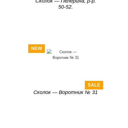
Сколок — Пелерина, р-р.
50-52.
NEW
SALE
Сколок — Воротник № 31