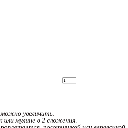
к можно увеличить.
 или мулине в 2 сложения.
 проплетается полотнянкой или веревочкой.